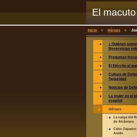
El macuto 
voluntario
Inicio
Héroes
Joa
¿ Quiénes somo
Reservistas vol
Preguntas frecu
El Ejército al q
Cultura de Defe
Seguridad
Noticias de Def
La mujer en el e
español
Héroes
La carga del 
de Alcántara
Cabo Zapador
Anido