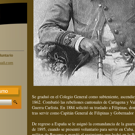
luntario
ail.com
ITIO
Se graduó en el Colegio General como subteniente, ascendie
1862. Combatió las rebeliones cantonales de Cartagena y Val
Guerra Carlista. En 1884 solicitó su traslado a Filipinas, d
tras servir como Capitán General de Filipinas y Gobernador 
De regreso a España se le asignó la comandancia de la guarni
de 1895, cuando se presentó voluntario para servir en Cub
militar de Bayamo y mandó el regimiento que luchó en la B