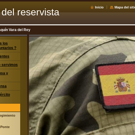
Inicio
Mapa del siti
del reservista
quín Vara del Rey
s los
untarios ?
entes
ue servimos
nsa y
ensa
jército
Regimiento
 Ponte