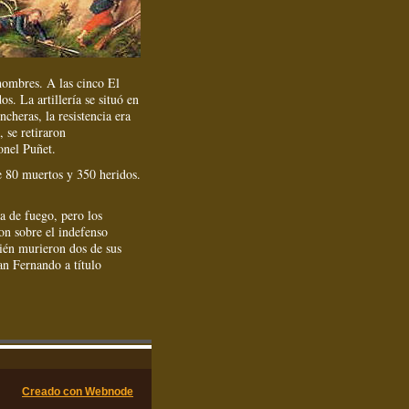
hombres. A las cinco El
s. La artillería se situó en
ncheras, la resistencia era
 se retiraron
onel Puñet.
e 80 muertos y 350 heridos.
a de fuego, pero los
on sobre el indefenso
bién murieron dos de sus
an Fernando a título
Creado con Webnode