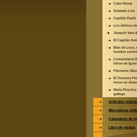
Cabo Noval
Soldado Lois
Capitán Daoíz
Los últimos de
Joaquín Vara d
El Capitán Ar
Blas de Lezo,
hombre contra
Comandante Be
héroe de Iguer
Filomeno Sán
El Teniente Fl
heroe en Abar
María Pita.Una
gallega
Artículos relac
Miscelánea milit
Calendario de e
Libro de visitas