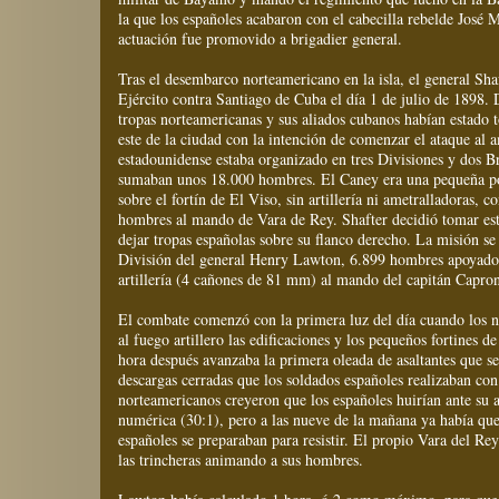
la que los españoles acabaron con el cabecilla rebelde José 
actuación fue promovido a brigadier general.
Tras el desembarco norteamericano en la isla, el general Sha
Ejército contra Santiago de Cuba el día 1 de julio de 1898. D
tropas norteamericanas y sus aliados cubanos habían estado 
este de la ciudad con la intención de comenzar el ataque al 
estadounidense estaba organizado en tres Divisiones y dos B
sumaban unos 18.000 hombres. El Caney era una pequeña po
sobre el fortín de El Viso, sin artillería ni ametralladoras, 
hombres al mando de Vara de Rey. Shafter decidió tomar esta
dejar tropas españolas sobre su flanco derecho. La misión se
División del general Henry Lawton, 6.899 hombres apoyados
artillería (4 cañones de 81 mm) al mando del capitán Capro
El combate comenzó con la primera luz del día cuando los 
al fuego artillero las edificaciones y los pequeños fortines
hora después avanzaba la primera oleada de asaltantes que se
descargas cerradas que los soldados españoles realizaban co
norteamericanos creyeron que los españoles huirían ante su a
numérica (30:1), pero a las nueve de la mañana ya había que
españoles se preparaban para resistir. El propio Vara del Re
las trincheras animando a sus hombres.