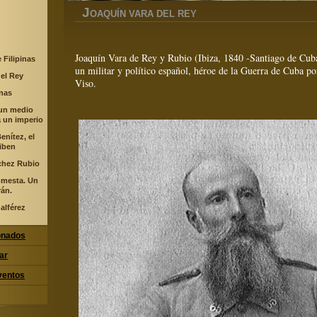
J
OAQUÍN VARA DEL REY
Joaquín Vara de Rey y Rubio (Ibiza, 1840 -Santiago de Cuba
 Filipinas
un militar y político español, héroe de la Guerra de Cuba por
el Rey
Viso.
enas
 un medio
 un imperio
nítez, el
iben
chez Rubio
omesta. Un
rán.
 alférez
ionados
ar
ventos