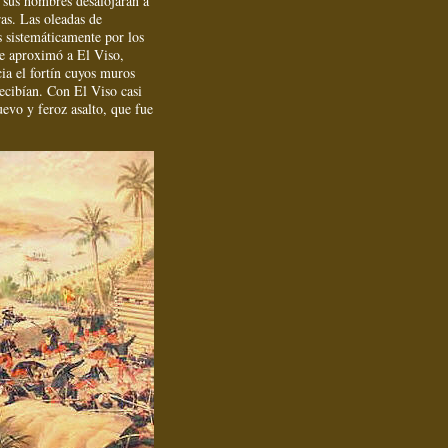
sus hombres desalojaran a
as. Las oleadas de
s sistemáticamente por los
se aproximó a El Viso,
cia el fortín cuyos muros
ecibían. Con El Viso casi
uevo y feroz asalto, que fue