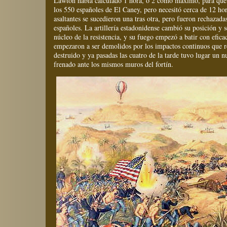
Lawton había calculado 1 hora, ó 2 como máximo, para que 
los 550 españoles de El Caney, pero necesitó cerca de 12 hor
asaltantes se sucedieron una tras otra, pero fueron rechazada
españoles. La artillería estadonidense cambió su posición y 
núcleo de la resistencia, y su fuego empezó a batir con efica
empezaron a ser demolidos por los impactos continuos que r
destruido y ya pasadas las cuatro de la tarde tuvo lugar un n
frenado ante los mismos muros del fortín.