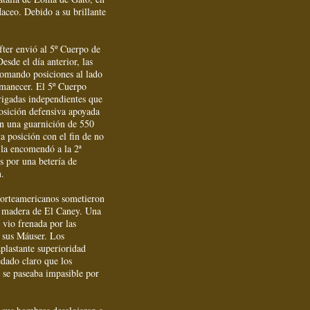
Maceo. Debido a su brillante
fter envió al 5º Cuerpo de
esde el día anterior, las
tomando posiciones al lado
amanecer. El 5º Cuerpo
rigadas independientes que
sición defensiva apoyada
con una guarnición de 550
 posición con el fin de no
 la encomendó a la 2ª
 por una betería de
n.
norteamericanos sometieron
 de madera de El Caney. Una
 vio frenada por las
n sus Máuser. Los
plastante superioridad
dado claro que los
y se paseaba impasible por