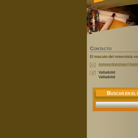
C
ONTACTO
El macuto del reservista vo
mmpordom
ingo@hot
m
Valladolid
Valladolid
B
USCAR EN EL S