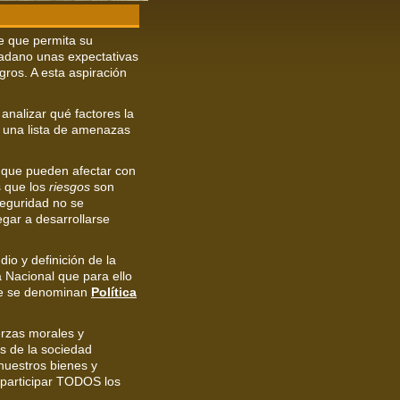
e que permita su
dadano unas expectativas
igros. A esta aspiración
analizar qué factores la
á una lista de amenazas
 que pueden afectar con
s que los
riesgos
son
seguridad no se
gar a desarrollarse
io y definición de la
 Nacional que para ello
ue se denominan
Política
erzas morales y
s de la sociedad
nuestros bienes y
 participar TODOS los