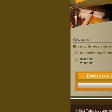
C
ONTACTO
El macuto del reservista vo
mmpordom
ingo@hot
m
Valladolid
Valladolid
B
USCAR EN EL S
© 2011 Todos los derechos