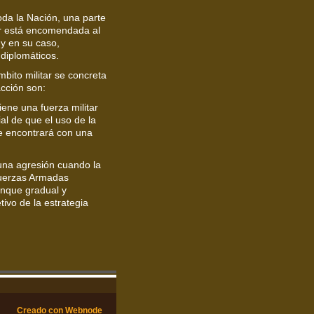
da la Nación, una parte
r está encomendada al
 y en su caso,
 diplomáticos.
mbito militar se concreta
cción son:
iene una fuerza militar
l de que el uso de la
se encontrará con una
 una agresión cuando la
 Fuerzas Armadas
unque gradual y
ivo de la estrategia
Creado con Webnode