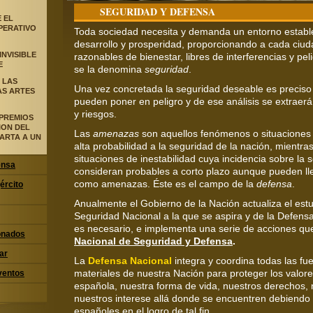
SEGURIDAD Y DEFENSA
 EL
PERATIVO
Toda sociedad necesita y demanda un entorno establ
desarrollo y prosperidad, proporcionando a cada ciu
INVISIBLE
razonables de bienestar, libres de interferencias y pel
E
se la denomina
seguridad
.
 LAS
Una vez concretada la seguridad deseable es preciso 
AS ARTES
pueden poner en peligro y de ese análisis se extraer
y riesgos.
PREMIOS
CION DEL
Las
amenazas
son aquellos fenómenos o situaciones
ARTA A UN
alta probabilidad a la seguridad de la nación, mientra
situaciones de inestabilidad cuya incidencia sobre la 
ensa
consideran probables a corto plazo aunque pueden lle
como amenazas. Éste es el campo de la
defensa
.
jército
Anualmente el Gobierno de la Nación actualiza el estud
Seguridad Nacional a la que se aspira y de la Defensa
es necesario, e implementa una serie de acciones q
ionados
Nacional de Seguridad y Defensa
.
ar
La
Defensa Nacional
integra y coordina todas las fu
materiales de nuestra Nación para proteger los valore
ventos
española, nuestra forma de vida, nuestros derechos, 
nuestros interese allá donde se encuentren debiendo
españoles en el logro de tal fin.