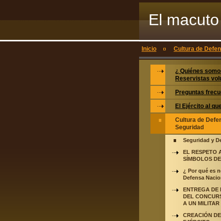
El macuto 
voluntario
Inicio
Cultura de Defe
¿ Quiénes somo
Reservistas vol
Preguntas frecu
El Ejército al q
Cultura de Defe
Seguridad
Seguridad y D
EL RESPETO 
SÍMBOLOS DE
¿ Por qué es n
Defensa Nacio
ENTREGA DE 
DEL CONCUR
A UN MILITAR
CREACIÓN DE