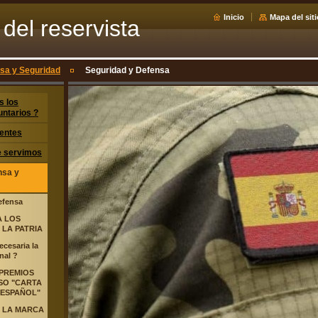
Inicio
Mapa del siti
del reservista
nsa y Seguridad
Seguridad y Defensa
s los
untarios ?
entes
ue servimos
nsa y
efensa
A LOS
 LA PATRIA
ecesaria la
nal ?
PREMIOS
SO "CARTA
 ESPAÑOL"
 LA MARCA