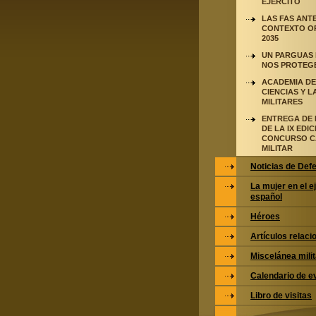
EJÉRCITO
LAS FAS ANTE
CONTEXTO O
2035
UN PARGUAS 
NOS PROTEG
ACADEMIA DE
CIENCIAS Y L
MILITARES
ENTREGA DE 
DE LA IX EDI
CONCURSO C
MILITAR
Noticias de Def
La mujer en el e
español
Héroes
Artículos relac
Miscelánea milit
Calendario de e
Libro de visitas