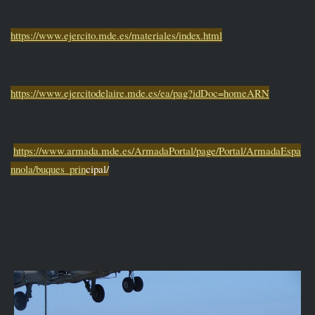
https://www.ejercito.mde.es/materiales/index.html
https://www.ejercitodelaire.mde.es/ea/pag?idDoc=homeARN
https://www.armada.mde.es/ArmadaPortal/page/Portal/ArmadaEspa
nnola/buques_prin
cipal/