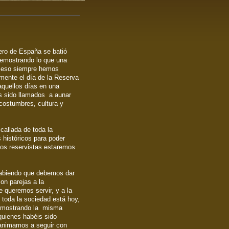
ro de España se batió
emostrando lo que una
r eso siempre hemos
mente el día de la Reserva
 aquellos días en una
s sido llamados a aunar
costumbres, cultura y
 callada de toda la
 históricos para poder
os reservistas estaremos
sabiendo que debemos dar
son parejas a la
ue queremos servir, y a la
toda la sociedad está hoy,
demostrando la misma
quienes habéis sido
 animamos a seguir con