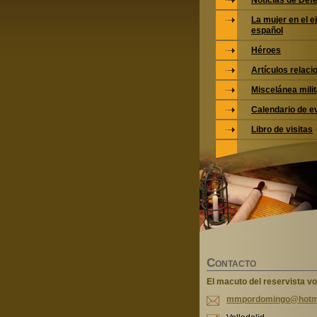
Noticias de Def
La mujer en el e
español
Héroes
Artículos relac
Miscelánea milit
Calendario de e
Libro de visitas
C
ONTACTO
El macuto del reservista vo
mmpordom
ingo@hot
m