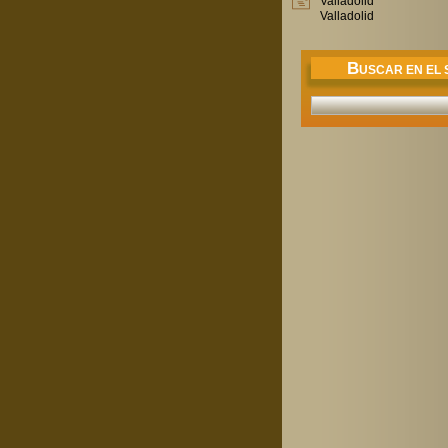
Valladolid
Valladolid
B
USCAR EN EL S