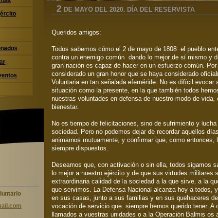
ensa
2
DE MAYO DEL 2020. DÍA DEL RESERVISTA
jército
Queridos amigos:
ionados
Todos sabemos cómo el 2 de mayo de 1808 el pueblo ente
contra un enemigo común dando lo mejor de sí mismo y d
ar
gran nación es capaz de hacer en un esfuerzo común. Po
considerado un gran honor que se haya considerado oficial
ventos
Voluntaria en tan señalada efeméride. No es difícil evocar
situación como la presente, en la que también todos hemo
nuestras voluntades en defensa de nuestro modo de vida, 
bienestar.
No es tiempo de felicitaciones, sino de sufrimiento y lucha
sociedad. Pero no podemos dejar de recordar aquellos días
animarnos mutuamente, y confirmar que, como entonces, l
siempre dispuestos.
Deseamos que, con activación o sin ella, todos sigamos 
lo mejor a nuestro ejército y de que sus virtudes militares 
extraordinaria calidad de la sociedad a la que sirve, a la q
que servimos. La Defensa Nacional alcanza hoy a todos, y 
luntario
en sus casas, junto a sus familias y en sus quehaceres 
vocación de servicio que siempre hemos querido tener. A 
ail.com
llamados a vuestras unidades o a la Operación Balmis os