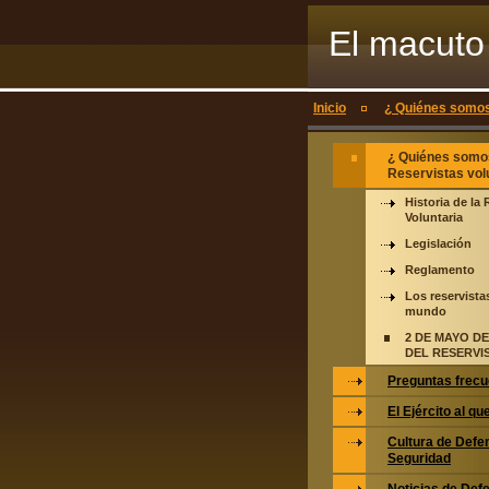
El macuto 
voluntario
Inicio
¿ Quiénes somos 
¿ Quiénes somo
Reservistas vol
Historia de la
Voluntaria
Legislación
Reglamento
Los reservista
mundo
2 DE MAYO DEL
DEL RESERVI
Preguntas frecu
El Ejército al q
Cultura de Defe
Seguridad