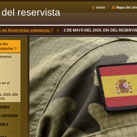
Inicio
Mapa del siti
del reservista
los Reservistas voluntarios ?
2 DE MAYO DEL 2020. DÍA DEL RESERVI
s los
untarios ?
 Reserva
s en el
 2020. DÍA
STA
entes
ue servimos
nsa y