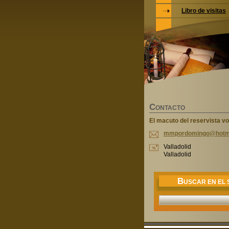
Libro de visitas
C
ONTACTO
El macuto del reservista vo
mmpordom
ingo@hot
m
Valladolid
Valladolid
B
USCAR EN EL S