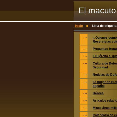
El macuto 
voluntario
Inicio
Lista de etiqueta
¿ Quiénes somo
Reservistas vol
Preguntas frecu
El Ejército al q
Cultura de Defe
Seguridad
Noticias de Def
La mujer en el e
español
Héroes
Artículos relac
Miscelánea milit
Calendario de e