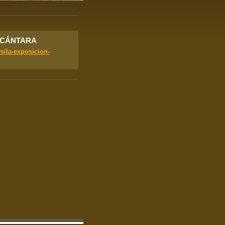
LCÁNTARA
s/la-exposicion-