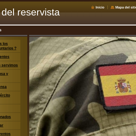
Inicio
Mapa del siti
del reservista
s
s los
untarios ?
entes
ue servimos
nsa y
ensa
jército
ionados
ar
ventos