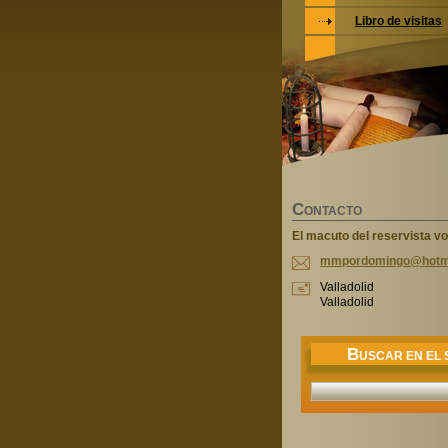
Libro de visitas
C
ONTACTO
El macuto del reservista vo
mmpordom
ingo@hot
m
Valladolid
Valladolid
B
USCAR EN EL S