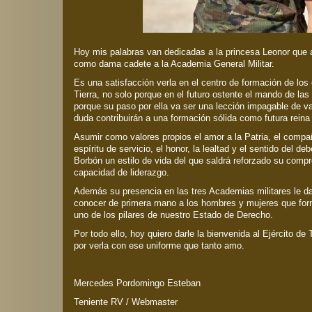
Hoy mis palabras van dedicadas a la princesa Leonor que 
como dama cadete a la Academia General Militar.
Es una satisfacción verla en el centro de formación de los o
Tierra, no solo porque en el futuro ostente el mando de la
porque su paso por ella va ser una lección impagable de va
duda contribuirán a una formación sólida como futura reina
Asumir como valores propios el amor a la Patria, el compañe
espíritu de servicio, el honor, la lealtad y el sentido del d
Borbón un estilo de vida del que saldrá reforzado su com
capacidad de liderazgo.
Además su presencia en las tres Academias militares le da
conocer de primera mano a los hombres y mujeres que fo
uno de los pilares de nuestro Estado de Derecho.
Por todo ello, hoy quiero darle la bienvenida al Ejército de 
por verla con ese uniforme que tanto amo.
Mercedes Pordomingo Esteban
Teniente RV / Webmaster