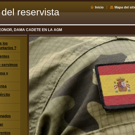
Inicio
Mapa del siti
del reservista
EONOR, DAMA CADETE EN LA AGM
s los
untarios ?
entes
ue servimos
nsa y
ensa
jército
ionados
ar
ventos