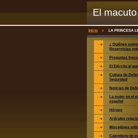
El macuto 
voluntario
Inicio
LA PRINCESA L
¿ Quiénes somo
Reservistas vol
Preguntas frecu
El Ejército al q
Cultura de Defe
Seguridad
Noticias de Def
La mujer en el e
español
Héroes
Artículos relac
Miscelánea milit
Calendario de e