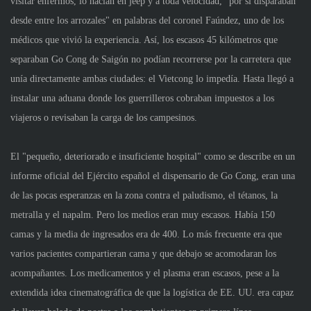
visitar enfermos, lo hacían en jeep y a toda velocidad, "por si disparaban
desde entre los arrozales" en palabras del coronel Faúndez, uno de los
médicos que vivió la experiencia. Así, los escasos 45 kilómetros que
separaban Go Cong de Saigón no podían recorrerse por la carretera que
unía directamente ambas ciudades: el Vietcong lo impedía. Hasta llegó a
instalar una aduana donde los guerrilleros cobraban impuestos a los
viajeros o revisaban la carga de los campesinos.
El "pequeño, deteriorado e insuficiente hospital" como se describe en un
informe oficial del Ejército español el dispensario de Go Cong, eran una
de las pocas esperanzas en la zona contra el paludismo, el tétanos, la
metralla y el napalm. Pero los medios eran muy escasos. Había 150
camas y la media de ingresados era de 400. Lo más frecuente era que
varios pacientes compartieran cama y que debajo se acomodaran los
acompañantes. Los medicamentos y el plasma eran escasos, pese a la
extendida idea cinematográfica de que la logística de EE. UU. era capaz