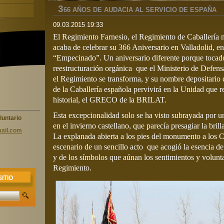
3
66 AÑOS DE AUDACIA AL SERVICIO DE ESPAÑA
09.03.2015 19:33
El Regimiento Farnesio, el Regimiento de Caballería
acaba de celebrar su 366 Aniversario en Valladolid, en
“Empecinado”. Un aniversario diferente porque tocad
reestructuración orgánica que el Ministerio de Defen
el Regimiento se transforma, y su nombre depositario 
de la Caballería española pervivirá en la Unidad que r
historial, el GRECO de la BRILAT.
Esta excepcionalidad solo se ha visto subrayada por u
luntario
en el invierno castellano, que parecía presagiar la brill
ail.com
La explanada abierta a los pies del monumento a los C
escenario de un sencillo acto que acogió la esencia de 
y de los símbolos que aúnan los sentimientos y volunt
Regimiento.
ITIO