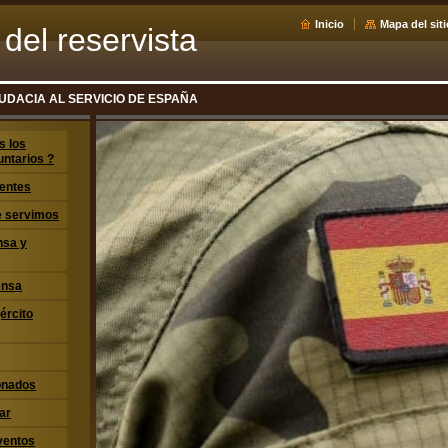
Inicio
Mapa del siti
del reservista
UDACIA AL SERVICIO DE ESPAÑA
s los
untarios ?
entes
ue servimos
nsa y
ensa
jército
ionados
ar
ventos