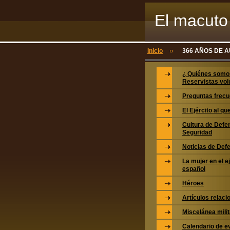
El macuto 
voluntario
Inicio
366 AÑOS DE A
¿ Quiénes somo
Reservistas vol
Preguntas frecu
El Ejército al q
Cultura de Defe
Seguridad
Noticias de Def
La mujer en el e
español
Héroes
Artículos relac
Miscelánea milit
Calendario de e