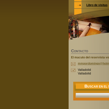
Libro de visitas
C
ONTACTO
El macuto del reservista vo
mmpordom
ingo@hot
m
Valladolid
Valladolid
B
USCAR EN EL S