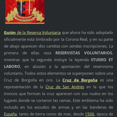
Guión
de la Reserva Voluntaria
que ahora ha sido adoptado
oficialmente está timbrado por la Corona Real, y en su parte
de abajo aparecen dos cartelas con sendas inscripciones. La
primera de ellas reza
RESERVISTAS VOLUNTARIOS
,
mientras que la segunda incluye la leyenda
STUDEO ET
LABORO
, en alusión a la aportación del reservismo
voluntario. Todos estos elementos se superponen sobre una
Cruz de Borgoña en oro. La
Cruz de Borgoña
es una
representación de la
Cruz de San Andrés
en la que los
troncos que forman la cruz aparecen con sus nudos en los
lugares donde se cortaron las ramas. Este emblema ha sido
incluido en los escudos de armas y en las banderas de
España
, tanto de tierra como de mar, desde
1506
, época de