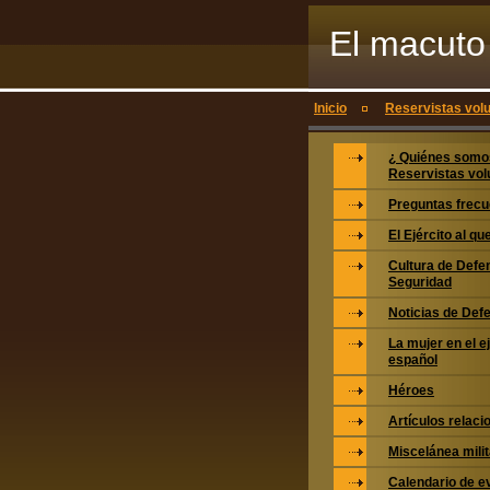
El macuto 
voluntario
Inicio
Reservistas volu
¿ Quiénes somo
Reservistas vol
Preguntas frecu
El Ejército al q
Cultura de Defe
Seguridad
Noticias de Def
La mujer en el e
español
Héroes
Artículos relac
Miscelánea milit
Calendario de e