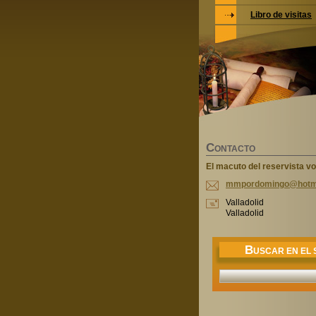
Libro de visitas
C
ONTACTO
El macuto del reservista vo
mmpordom
ingo@hot
m
Valladolid
Valladolid
B
USCAR EN EL S