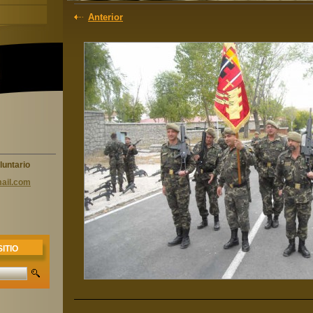
Anterior
luntario
ail.com
ITIO