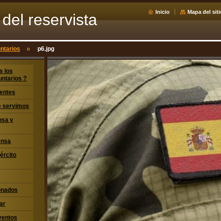
Inicio
Mapa del siti
del reservista
ntarios
p6.jpg
s los
untarios ?
entes
ue servimos
nsa y
ensa
jército
ionados
ar
ventos