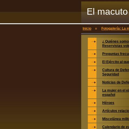
El macuto 
voluntario
Inicio
Fotogalería: La m
¿ Quiénes somo
Reservistas vol
Preguntas frecu
El Ejército al q
Cultura de Defe
Seguridad
Noticias de Def
La mujer en el e
español
Héroes
Artículos relac
Miscelánea milit
Calendario de e