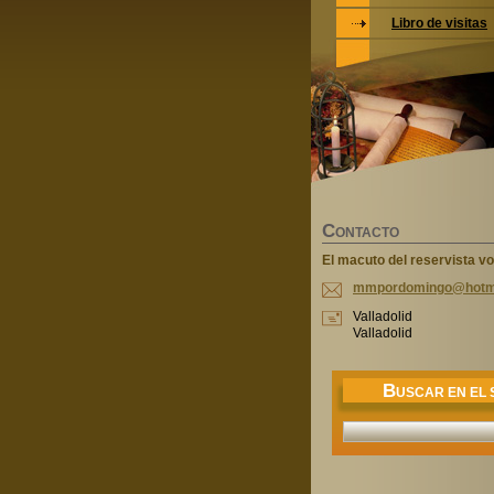
Libro de visitas
C
ONTACTO
El macuto del reservista vo
mmpordom
ingo@hot
m
Valladolid
Valladolid
B
USCAR EN EL S