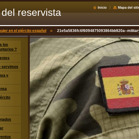
Inicio
Mapa del siti
del reservista
ujer en el ejército español
21e5a5836fc6f6094875093864bb920a--military
s los
untarios ?
entes
ue servimos
nsa y
ensa
jército
ionados
ar
ventos